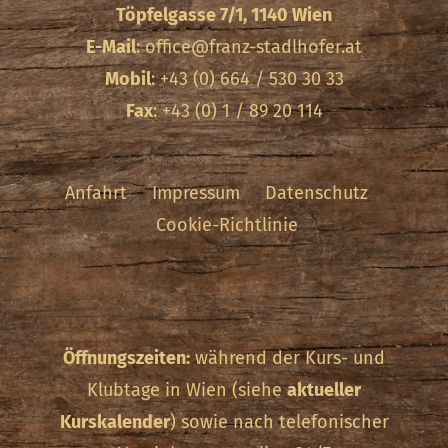
Töpfelgasse 7/1, 1140 Wien
E-Mail
:
office@franz-stadlhofer.at
Mobil
: +43 (0) 664 / 530 30 33
Fax
: +43 (0) 1 / 89 20 114
Anfahrt
Impressum
Datenschutz
Cookie-Richtlinie
Öffnungszeiten:
während der Kurs- und
Klubtage in Wien (siehe
aktueller
Kurskalender
) sowie nach telefonischer