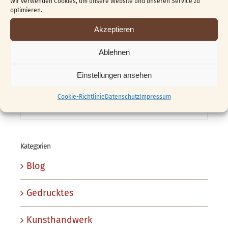
Wir verwenden Cookies, um unsere Website und unseren Service zu
04.06.2026
optimieren.
Akzeptieren
Das 1. „Golden Girl“
Ablehnen
03.09.2009
Einstellungen ansehen
Franz Kursprogramm 2010
Cookie-Richtlinie
Datenschutz
Impressum
07.11.2009
Kategorien
Blog
Gedrucktes
Kunsthandwerk