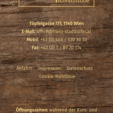
Töpfelgasse 7/1, 1140 Wien
E-Mail
:
office@franz-stadlhofer.at
Mobil
: +43 (0) 664 / 530 30 33
Fax
: +43 (0) 1 / 89 20 114
Anfahrt
Impressum
Datenschutz
Cookie-Richtlinie
Öffnungszeiten:
während der Kurs- und