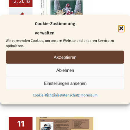
12, 2018
Cookie-Zustimmung
verwalten
Das neue Sternenheft ist da!
Wir verwenden Cookies, um unsere Website und unseren Service zu
optimieren.
Das neue Sternenheft ist da! Rechtzeitig zu
Akzeptieren
Weihnachten erscheint das 6. Vorlagenheft -
das ideale Weihnachtsgeschenk für alle
Ablehnen
SchnitzerInnen! Das lange Warten hat ein
Einstellungen ansehen
Ende: endlich gibt [...]
Cookie-Richtlinie
Datenschutz
Impressum
11