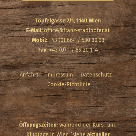
Töpfelgasse 7/1, 1140 Wien
E-Mail
:
office@franz-stadlhofer.at
Mobil
: +43 (0) 664 / 530 30 33
Fax
: +43 (0) 1 / 89 20 114
Anfahrt
Impressum
Datenschutz
Cookie-Richtlinie
Öffnungszeiten:
während der Kurs- und
Klubtage in Wien (siehe
aktueller
Kurskalender
) sowie nach telefonischer