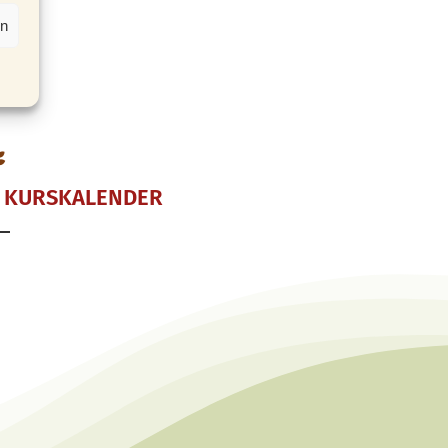
härfen
en
 KURSKALENDER