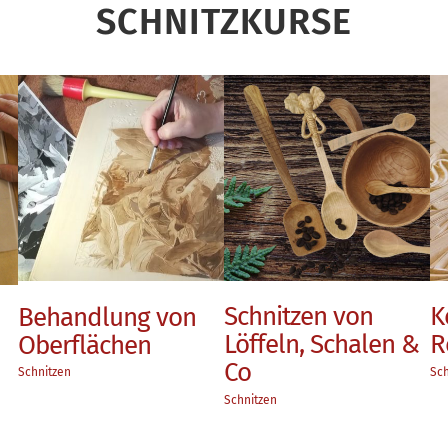
SCHNITZKURSE
Schnitzen von
Kerb-, Flach-,
B
Löffeln, Schalen &
Reliefschnitzen
Sc
Co
Schnitzen
Schnitzen