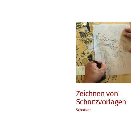
nitzen
Behandlung von
Zeichnen von
Oberflächen
Schnitzvorlagen
zen
Schnitzen
Schnitzen