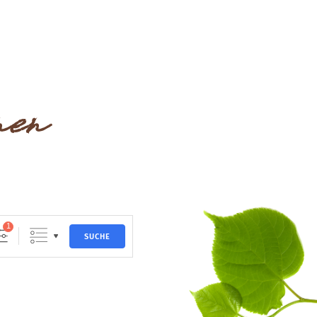
nen
1
SUCHE