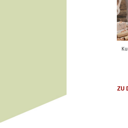
Ku
ZU 