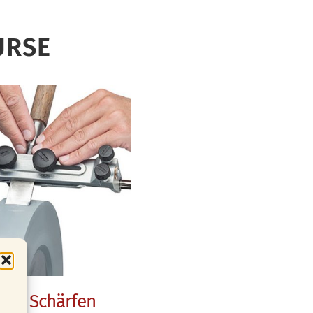
URSE
en & Schärfen