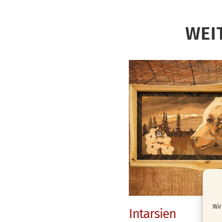
WEI
Wir
Intarsien