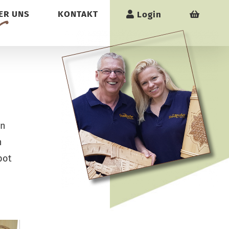
r
ER UNS
KONTAKT
Login
en
n
bot