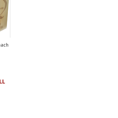
nach
LL