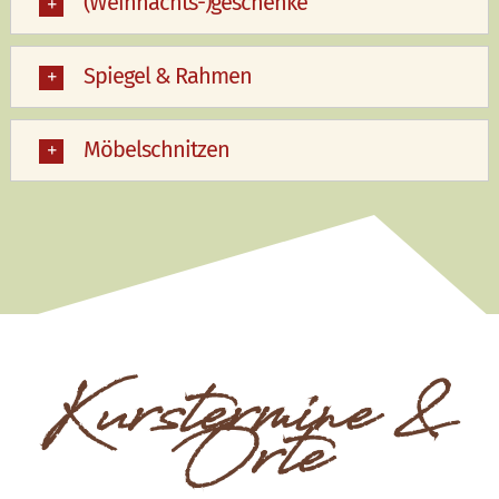
(Weihnachts-)geschenke
Spiegel & Rahmen
Möbelschnitzen
Kurstermine &
Orte