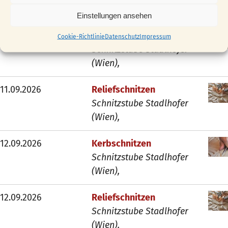
(Wien),
Einstellungen ansehen
11.09.2026
Kerbschnitzen
Cookie-Richtlinie
Datenschutz
Impressum
Schnitzstube Stadlhofer
(Wien),
11.09.2026
Reliefschnitzen
Schnitzstube Stadlhofer
(Wien),
12.09.2026
Kerbschnitzen
Schnitzstube Stadlhofer
(Wien),
12.09.2026
Reliefschnitzen
Schnitzstube Stadlhofer
(Wien),