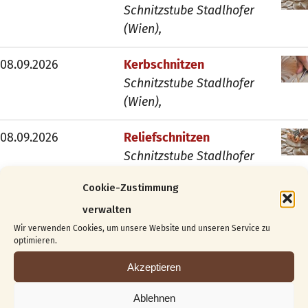
Schnitzstube Stadlhofer
(Wien),
08.09.2026
Kerbschnitzen
Schnitzstube Stadlhofer
(Wien),
08.09.2026
Reliefschnitzen
Schnitzstube Stadlhofer
(Wien),
Cookie-Zustimmung
10.09.2026
Kerbschnitzen
verwalten
Schnitzstube Stadlhofer
Wir verwenden Cookies, um unsere Website und unseren Service zu
optimieren.
(Wien),
Akzeptieren
10.09.2026
Reliefschnitzen
Ablehnen
Schnitzstube Stadlhofer