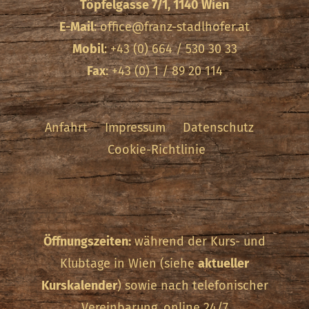
Töpfelgasse 7/1, 1140 Wien
E-Mail
:
office@franz-stadlhofer.at
Mobil
: +43 (0) 664 / 530 30 33
Fax
: +43 (0) 1 / 89 20 114
Anfahrt
Impressum
Datenschutz
Cookie-Richtlinie
Öffnungszeiten:
während der Kurs- und
Klubtage in Wien (siehe
aktueller
Kurskalender
) sowie nach telefonischer
Vereinbarung, online 24/7