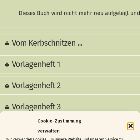
Dieses Buch wird nicht mehr neu aufgelegt und
Vom Kerbschnitzen ...
Vorlagenheft 1
Vorlagenheft 2
Vorlagenheft 3
Cookie-Zustimmung
Vorlagenheft 4
verwalten
Wir verwenden Cookies, um unsere Website und unseren Service zu