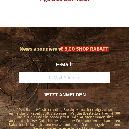
News abonnieren
€ 5,00 SHOP RABATT!
*Den Rabatt-Code erhalten Sie direkt nach erfolgreicher
Anmeldung. Rabatt gültig ab einem Mindestbestellwert von € 100
und nur einmal einlösbar pro Kunde. Ausgenommen sind
Angebote, Kurse, Gutscheine sowie die Kombination mit anderen
Rabatten. Informationen wie wir mit Ihren Daten umgehen finden
Sie in unserer Datenschutzerklärung.