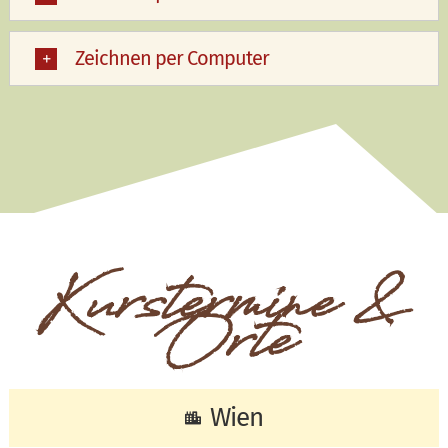
Zeichnen per Computer
Kurstermine &
Orte
Wien