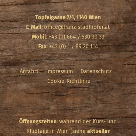
Töpfelgasse 7/1, 1140 Wien
E-Mail
:
office@franz-stadlhofer.at
Mobil
: +43 (0) 664 / 530 30 33
Fax
: +43 (0) 1 / 89 20 114
Anfahrt
Impressum
Datenschutz
Cookie-Richtlinie
Öffnungszeiten:
während der Kurs- und
Klubtage in Wien (siehe
aktueller