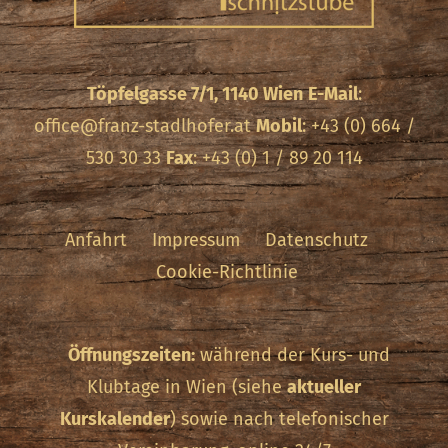
Töpfelgasse 7/1, 1140 Wien
E-Mail
:
office@franz-stadlhofer.at
Mobil
: +43 (0) 664 /
530 30 33
Fax
: +43 (0) 1 / 89 20 114
Anfahrt
Impressum
Datenschutz
Cookie-Richtlinie
Öffnungszeiten:
während der Kurs- und
Klubtage in Wien (siehe
aktueller
Kurskalender
) sowie nach telefonischer