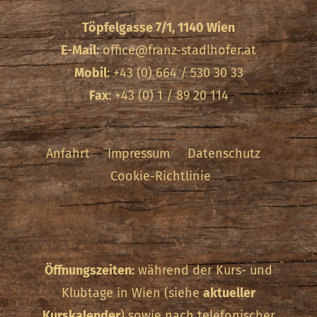
Töpfelgasse 7/1, 1140 Wien
E-Mail
:
office@franz-stadlhofer.at
Mobil
: +43 (0) 664 / 530 30 33
Fax
: +43 (0) 1 / 89 20 114
Anfahrt
Impressum
Datenschutz
Cookie-Richtlinie
Öffnungszeiten:
während der Kurs- und
Klubtage in Wien (siehe
aktueller
Kurskalender
) sowie nach telefonischer