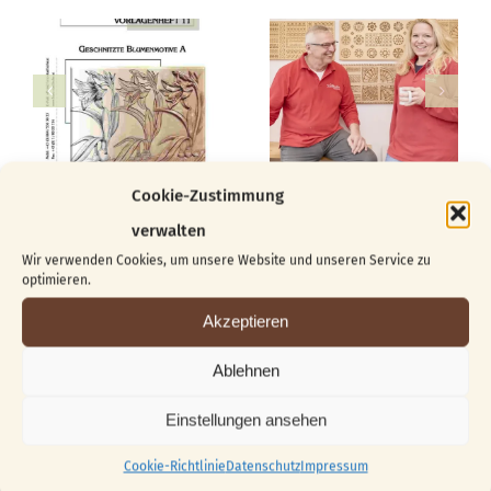
Cookie-Zustimmung
verwalten
Wir verwenden Cookies, um unsere Website und unseren Service zu
optimieren.
Suche
Akzeptieren
nach:
Ablehnen
Einstellungen ansehen
Beliebt
Kürzlich
Cookie-Richtlinie
Datenschutz
Impressum
Vom Block zur Skulptur …