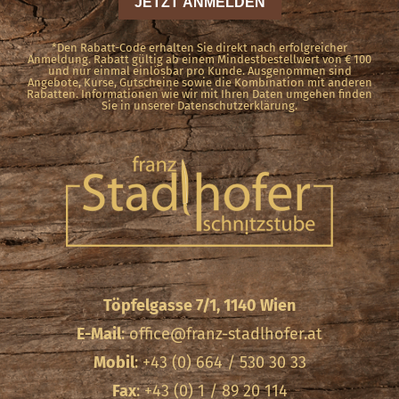
*Den Rabatt-Code erhalten Sie direkt nach erfolgreicher
Anmeldung. Rabatt gültig ab einem Mindestbestellwert von € 100
und nur einmal einlösbar pro Kunde. Ausgenommen sind
Angebote, Kurse, Gutscheine sowie die Kombination mit anderen
Rabatten. Informationen wie wir mit Ihren Daten umgehen finden
Sie in unserer Datenschutzerklärung.
Töpfelgasse 7/1, 1140 Wien
E-Mail
:
office@franz-stadlhofer.at
Mobil
: +43 (0) 664 / 530 30 33
Fax
: +43 (0) 1 / 89 20 114