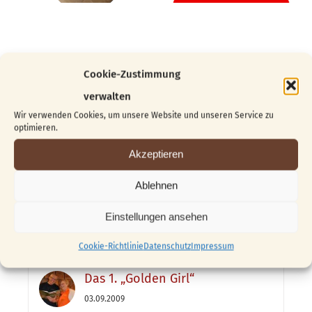
Cookie-Zustimmung
Suche
verwalten
Wir verwenden Cookies, um unsere Website und unseren Service zu
nach:
optimieren.
Akzeptieren
Beliebt
Kürzlich
Ablehnen
Vom Block zur Skulptur …
Einstellungen ansehen
04.06.2026
Cookie-Richtlinie
Datenschutz
Impressum
Das 1. „Golden Girl“
03.09.2009