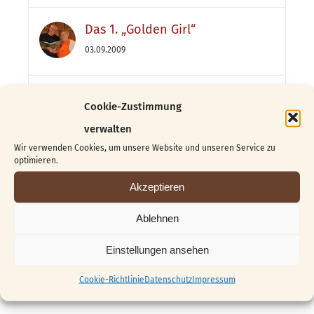
Das 1. „Golden Girl“
03.09.2009
Franz Kursprogramm 2010
Cookie-Zustimmung
07.11.2009
verwalten
Wir verwenden Cookies, um unsere Website und unseren Service zu
optimieren.
Kategorien
Akzeptieren
Blog
Ablehnen
Gedrucktes
Einstellungen ansehen
Kunsthandwerk
Cookie-Richtlinie
Datenschutz
Impressum