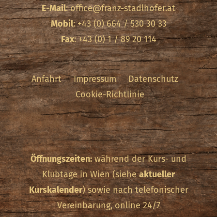
E-Mail
:
office@franz-stadlhofer.at
Mobil
: +43 (0) 664 / 530 30 33
Fax
: +43 (0) 1 / 89 20 114
Anfahrt
Impressum
Datenschutz
Cookie-Richtlinie
Öffnungszeiten:
während der Kurs- und
Klubtage in Wien (siehe
aktueller
Kurskalender
) sowie nach telefonischer
Vereinbarung, online 24/7