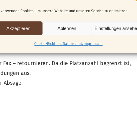
 verwenden Cookies, um unsere Website und unseren Service zu optimieren.
iesem Jahr (wieder) mit dabei zu sein. Im Anhang finden
Akzeptieren
Ablehnen
Einstellungen anseh
n
, die Sie bitte ausgefüllt bis spätestens zum
Cookie-Richtlinie
Datenschutz
Impressum
 Fax – retournieren. Da die Platzanzahl begrenzt ist,
ldungen aus.
r Absage.