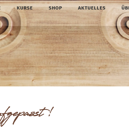
E
KURSE
SHOP
AKTUELLES
ÜB
ufgepasst!