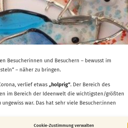
 den Besucherinnen und Besuchern – bewusst im
steln“ – näher zu bringen.
Corona, verlief etwas
„holprig“
. Der Bereich des
en im Bereich der Ideenwelt die wichtigsten/größten
u ungewiss war. Das hat sehr viele Besucher:innen
Cookie-Zustimmung verwalten
Messeteam arbeitet hart daran, die Ideenwelt wieder