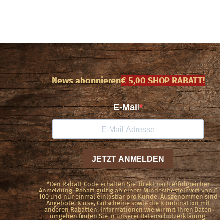
News abonnieren
€ 5,00 SHOP RABATT!
*Den Rabatt-Code erhalten Sie direkt nach erfolgreicher
Anmeldung. Rabatt gültig ab einem Mindestbestellwert von €
100 und nur einmal einlösbar pro Kunde. Ausgenommen sind
Angebote, Kurse, Gutscheine sowie die Kombination mit
anderen Rabatten. Informationen wie wir mit Ihren Daten
umgehen finden Sie in unserer Datenschutzerklärung.