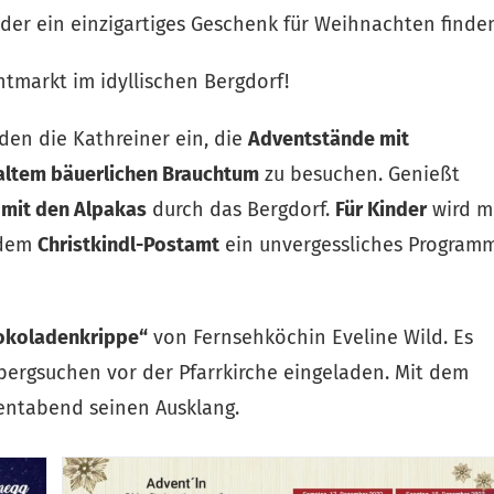
er ein einzigartiges Geschenk für Weihnachten finde
tmarkt im idyllischen Bergdorf!
den die Kathreiner ein, die
Adventstände mit
altem bäuerlichen Brauchtum
zu besuchen. Genießt
m
mit den Alpakas
durch das Bergdorf.
Für Kinder
wird m
dem
Christkindl-Postamt
ein unvergessliches Program
hokoladenkrippe“
von Fernsehköchin Eveline Wild. Es
bergsuchen vor der Pfarrkirche eingeladen. Mit dem
entabend seinen Ausklang.