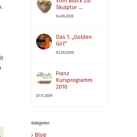
Vom Block zur
n.
Skulptur …
04.06.2026
Das 1. „Golden
Girl“
03.09.2009
it
m
Franz
Kursprogramm
2010
07.11.2009
Kategorien
Blog