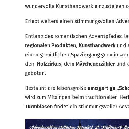
wundervolle Kunsthandwerk einzusteigen od
Erlebt weiters einen stimmungsvollen Adven
Entlang des romantischen Adventpfades, la
regionalen Produkten
,
Kunsthandwerk
und
einen gemütlichen
Spaziergang
gemeinsa
dem
Holzzirkus
, dem
Märchenerzähler
und 
geboten.
Bestaunt die lebensgroße
einzigartige „Sc
wird zum Mitsingen beim traditionellen Her
Turmblasen
findet ein stimmungsvoller Adv