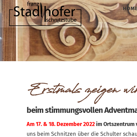
Zum
HOM
Inhalt
springen
Erstmals zeigen wi
beim stimmungsvollen Adventmar
Am 17. & 18. Dezember 2022
im Ortszentrum v
uns beim Schnitzen über die Schulter schau