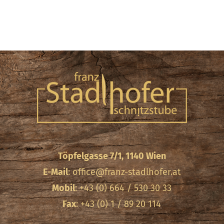
Töpfelgasse 7/1, 1140 Wien
E-Mail
:
office@franz-stadlhofer.at
Mobil
: +43 (0) 664 / 530 30 33
Fax
: +43 (0) 1 / 89 20 114