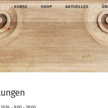
E
KURSE
SHOP
AKTUELLES
ÜB
tungen
.2026 - 9:00 - 18:00