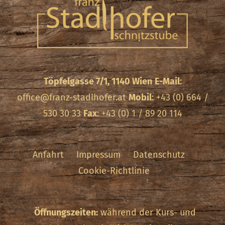
Töpfelgasse 7/1, 1140 Wien
E-Mail
:
office@franz-stadlhofer.at
Mobil
: +43 (0) 664 /
530 30 33
Fax
: +43 (0) 1 / 89 20 114
Anfahrt
Impressum
Datenschutz
Cookie-Richtlinie
Öffnungszeiten:
während der Kurs- und