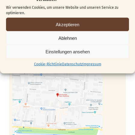
Österreich
Wir verwenden Cookies, um unsere Website und unseren Service zu
optimieren.
Kontakt
Akzeptieren
gaby27@chello.at
Ablehnen
+43 (0) 699 / 191 34 562
Einstellungen ansehen
Cookie-Richtlinie
Datenschutz
Impressum