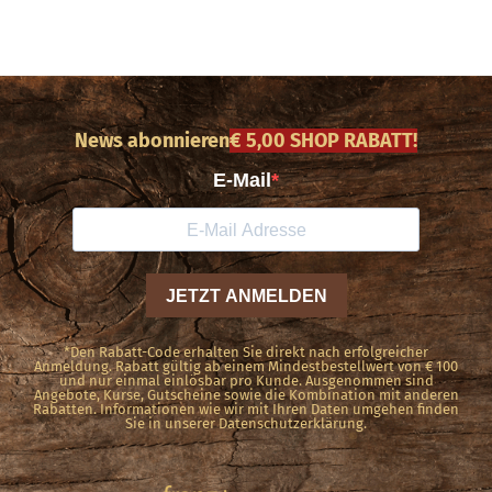
News abonnieren
€ 5,00 SHOP RABATT!
*Den Rabatt-Code erhalten Sie direkt nach erfolgreicher
Anmeldung. Rabatt gültig ab einem Mindestbestellwert von € 100
und nur einmal einlösbar pro Kunde. Ausgenommen sind
Angebote, Kurse, Gutscheine sowie die Kombination mit anderen
Rabatten. Informationen wie wir mit Ihren Daten umgehen finden
Sie in unserer Datenschutzerklärung.