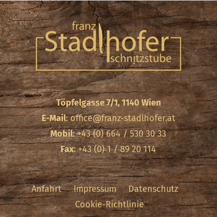
Töpfelgasse 7/1, 1140 Wien
E-Mail
:
office@franz-stadlhofer.at
Mobil
: +43 (0) 664 / 530 30 33
Fax
: +43 (0) 1 / 89 20 114
Anfahrt
Impressum
Datenschutz
Cookie-Richtlinie