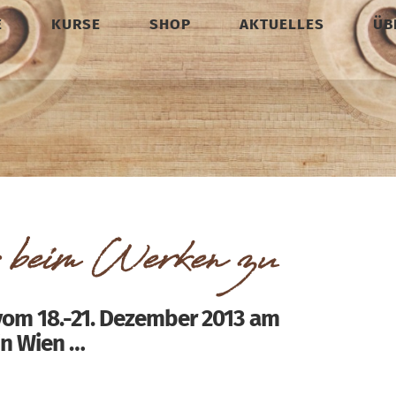
E
KURSE
SHOP
AKTUELLES
ÜB
beim Werken zu
 vom 18.-21. Dezember 2013 am
in Wien …