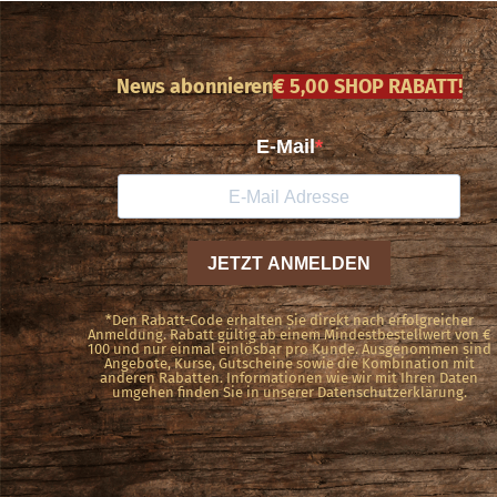
News abonnieren
€ 5,00 SHOP RABATT!
*Den Rabatt-Code erhalten Sie direkt nach erfolgreicher
Anmeldung. Rabatt gültig ab einem Mindestbestellwert von €
100 und nur einmal einlösbar pro Kunde. Ausgenommen sind
Angebote, Kurse, Gutscheine sowie die Kombination mit
anderen Rabatten. Informationen wie wir mit Ihren Daten
umgehen finden Sie in unserer Datenschutzerklärung.