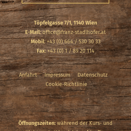
Töpfelgasse 7/1, 1140 Wien
E-Mail
:
office@franz-stadlhofer.at
Mobil
: +43 (0) 664 / 530 30 33
Fax
: +43 (0) 1 / 89 20 114
Anfahrt
Impressum
Datenschutz
Cookie-Richtlinie
Öffnungszeiten:
während der Kurs- und