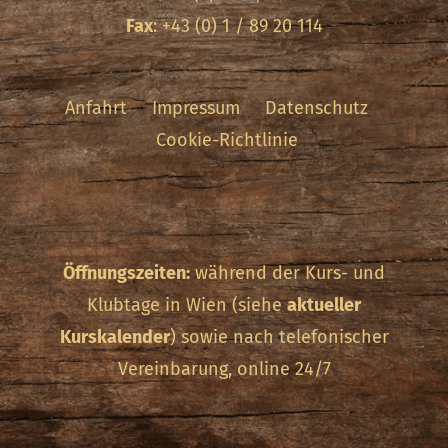
Fax
: +43 (0) 1 / 89 20 114
Anfahrt
Impressum
Datenschutz
Cookie-Richtlinie
Öffnungszeiten:
während der Kurs- und
Klubtage in Wien (siehe
aktueller
Kurskalender
) sowie nach telefonischer
Vereinbarung, online 24/7