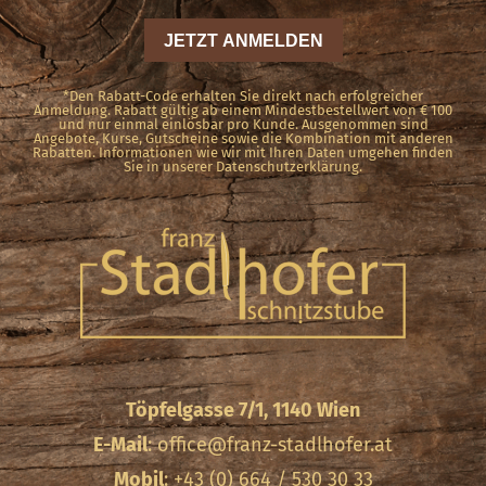
*Den Rabatt-Code erhalten Sie direkt nach erfolgreicher
Anmeldung. Rabatt gültig ab einem Mindestbestellwert von € 100
und nur einmal einlösbar pro Kunde. Ausgenommen sind
Angebote, Kurse, Gutscheine sowie die Kombination mit anderen
Rabatten. Informationen wie wir mit Ihren Daten umgehen finden
Sie in unserer Datenschutzerklärung.
Töpfelgasse 7/1, 1140 Wien
E-Mail
:
office@franz-stadlhofer.at
Mobil
: +43 (0) 664 / 530 30 33