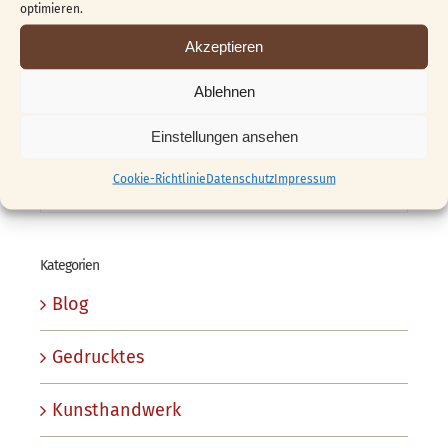
optimieren.
Akzeptieren
Das 1. „Golden Girl“
03.09.2009
Ablehnen
Einstellungen ansehen
Franz Kursprogramm 2010
07.11.2009
Cookie-Richtlinie
Datenschutz
Impressum
Kategorien
Blog
Gedrucktes
Kunsthandwerk