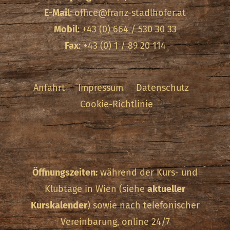
E-Mail
:
office@franz-stadlhofer.at
Mobil
: +43 (0) 664 / 530 30 33
Fax
: +43 (0) 1 / 89 20 114
Anfahrt
Impressum
Datenschutz
Cookie-Richtlinie
Öffnungszeiten:
während der Kurs- und
Klubtage in Wien (siehe
aktueller
Kurskalender
) sowie nach telefonischer
Vereinbarung, online 24/7