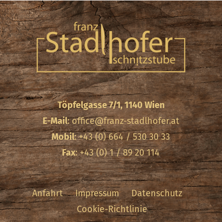
Töpfelgasse 7/1, 1140 Wien
E-Mail
:
office@franz-stadlhofer.at
Mobil
: +43 (0) 664 / 530 30 33
Fax
: +43 (0) 1 / 89 20 114
Anfahrt
Impressum
Datenschutz
Cookie-Richtlinie