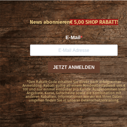
News abonnieren
€ 5,00 SHOP RABATT!
*Den Rabatt-Code erhalten Sie direkt nach erfolgreicher
Anmeldung. Rabatt gültig ab einem Mindestbestellwert von €
100 und nur einmal einlösbar pro Kunde. Ausgenommen sind
Angebote, Kurse, Gutscheine sowie die Kombination mit
anderen Rabatten. Informationen wie wir mit Ihren Daten
umgehen finden Sie in unserer Datenschutzerklärung.