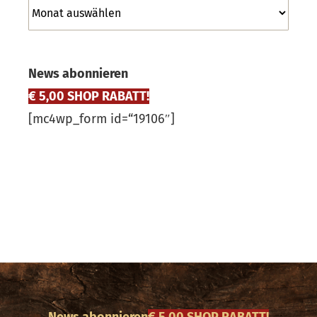
Archiv
News abonnieren
€ 5,00 SHOP RABATT!
[mc4wp_form id=“19106″]