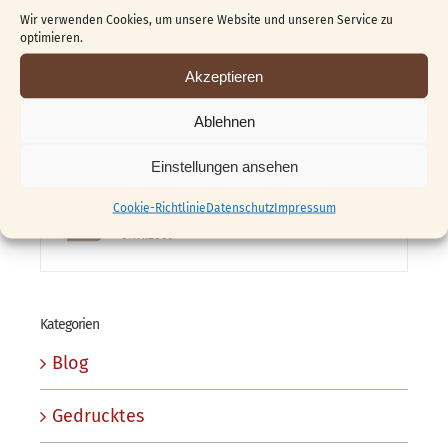
Vom Block zur Skulptur …
Wir verwenden Cookies, um unsere Website und unseren Service zu
optimieren.
04.06.2026
Akzeptieren
Das 1. „Golden Girl“
Ablehnen
03.09.2009
Einstellungen ansehen
Franz Kursprogramm 2010
Cookie-Richtlinie
Datenschutz
Impressum
07.11.2009
Kategorien
Blog
Gedrucktes