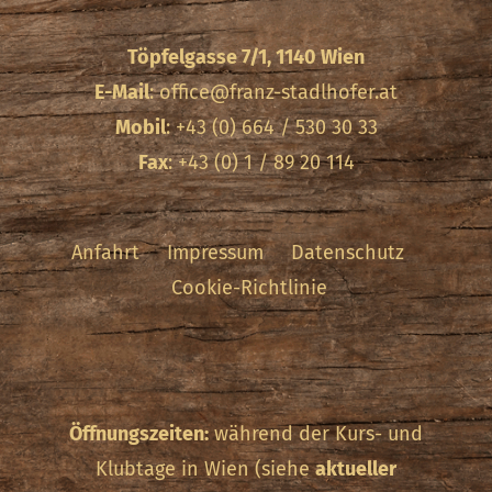
Töpfelgasse 7/1, 1140 Wien
E-Mail
:
office@franz-stadlhofer.at
Mobil
: +43 (0) 664 / 530 30 33
Fax
: +43 (0) 1 / 89 20 114
Anfahrt
Impressum
Datenschutz
Cookie-Richtlinie
Öffnungszeiten:
während der Kurs- und
Klubtage in Wien (siehe
aktueller