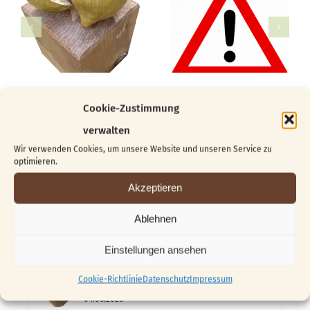
Cookie-Zustimmung
verwalten
Wir verwenden Cookies, um unsere Website und unseren Service zu
optimieren.
Suche
nach:
Akzeptieren
Ablehnen
Beliebt
Kürzlich
Einstellungen ansehen
Vom Block zur Skulptur …
Cookie-Richtlinie
Datenschutz
Impressum
04.06.2026