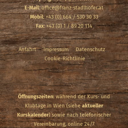
E-Mail
:
office@franz-stadlhofer.at
Mobil
: +43 (0) 664 / 530 30 33
Fax
: +43 (0) 1 / 89 20 114
Anfahrt
Impressum
Datenschutz
Cookie-Richtlinie
Öffnungszeiten:
während der Kurs- und
Klubtage in Wien (siehe
aktueller
Kurskalender
) sowie nach telefonischer
Vereinbarung, online 24/7