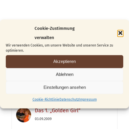
Cookie-Zustimmung
Suche
verwalten
nach:
Wir verwenden Cookies, um unsere Website und unseren Service zu
optimieren.
Akzeptieren
Beliebt
Kürzlich
Ablehnen
Vom Block zur Skulptur …
Einstellungen ansehen
04.06.2026
Cookie-Richtlinie
Datenschutz
Impressum
Das 1. „Golden Girl“
03.09.2009