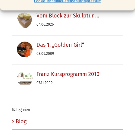
Cookie-Richtlinie
Datenschutz
Impressum
Vom Block zur Skulptur …
04.06.2026
Das 1. „Golden Girl“
03.09.2009
Franz Kursprogramm 2010
07.11.2009
Kategorien
Blog