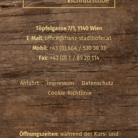
Töpfelgasse 7/1, 1140 Wien
E-Mail
:
office@franz-stadlhofer.at
Mobil
: +43 (0) 664 / 530 30 33
Fax
: +43 (0) 1 / 89 20 114
Anfahrt
Impressum
Datenschutz
Cookie-Richtlinie
Öffnungszeiten:
während der Kurs- und