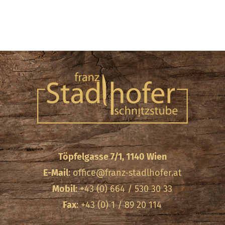
Töpfelgasse 7/1, 1140 Wien
E-Mail
:
office@franz-stadlhofer.at
Mobil
: +43 (0) 664 / 530 30 33
Fax
: +43 (0) 1 / 89 20 114