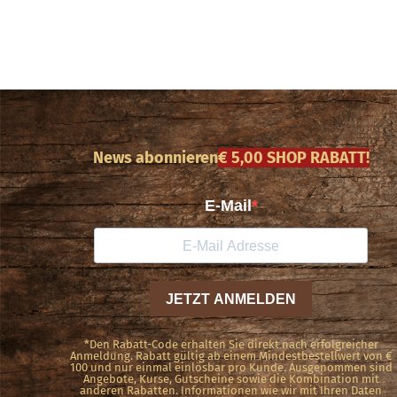
News abonnieren
€ 5,00 SHOP RABATT!
*Den Rabatt-Code erhalten Sie direkt nach erfolgreicher
Anmeldung. Rabatt gültig ab einem Mindestbestellwert von €
100 und nur einmal einlösbar pro Kunde. Ausgenommen sind
Angebote, Kurse, Gutscheine sowie die Kombination mit
anderen Rabatten. Informationen wie wir mit Ihren Daten