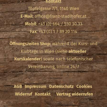
Kontakt
Töpfelgasse 7/1, 1140 Wien
E-Mail
:
office@franz-stadlhofer.at
Mobil
: +43 (0) 664 / 530 30 33
Fax
: +43 (0) 1 / 89 20 114
Öffnungszeiten Shop:
während der Kurs- und
Klubtage in Wien (siehe
aktueller
Kurskalender
) sowie nach telefonischer
Vereinbarung, online 24/7
AGB
Impressum
Datenschutz
Cookies
Widerruf
Kontakt
Vertrag widerrufen