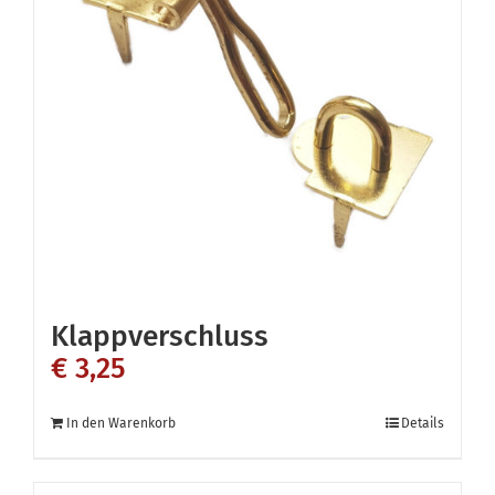
Die
Optionen
können
auf
der
Produktseite
gewählt
werden
Klappverschluss
€
3,25
In den Warenkorb
Details