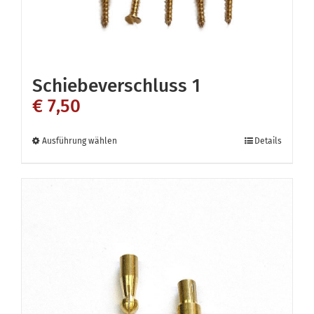
Schiebeverschluss 1
€
7,50
Dieses
Ausführung wählen
Details
Produkt
weist
mehrere
Varianten
auf.
Die
Optionen