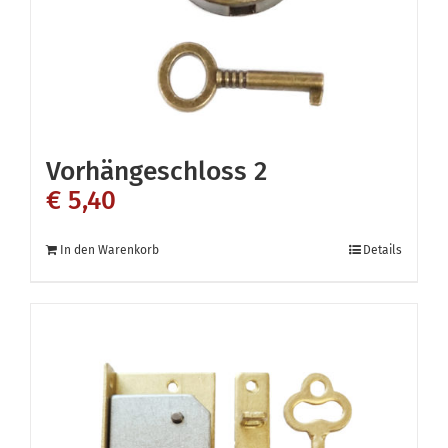
der
Produktseite
gewählt
werden
Vorhängeschloss 2
€
5,40
In den Warenkorb
Details