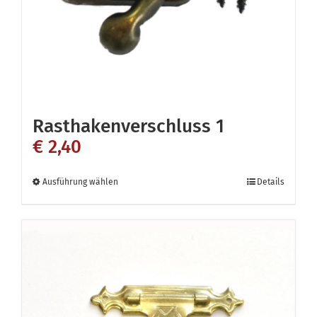
der
Produktseite
gewählt
werden
Rasthakenverschluss 1
€
2,40
Dieses
Ausführung wählen
Details
Produkt
weist
mehrere
Varianten
auf.