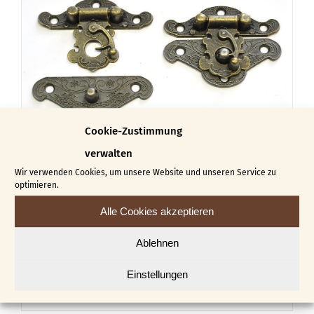
Cookie-Zustimmung
verwalten
Wir verwenden Cookies, um unsere Website und unseren Service zu
optimieren.
Alle Cookies akzeptieren
Rasthakenverschluss 3
Ablehnen
€
5,40
Einstellungen
In den Warenkorb
Details