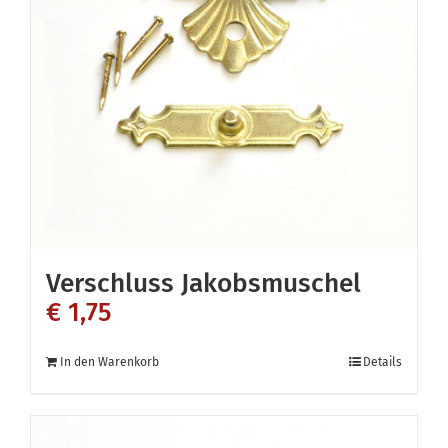
Die
Optionen
können
auf
der
Produktseite
gewählt
werden
Verschluss Jakobsmuschel
€
1,75
In den Warenkorb
Details