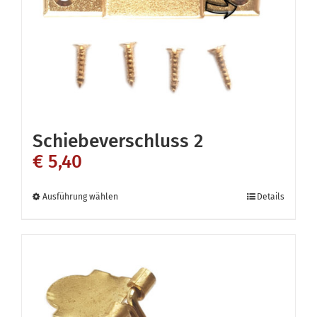
Schiebeverschluss 2
€
5,40
Dieses
Ausführung wählen
Details
Produkt
weist
mehrere
Varianten
auf.