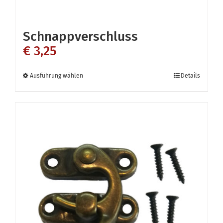
Schnappverschluss
€
3,25
Dieses
Ausführung wählen
Details
Produkt
weist
mehrere
Varianten
auf.
Die
Optionen
können
auf