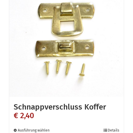
Schnappverschluss Koffer
€
2,40
Dieses
Ausführung wählen
Details