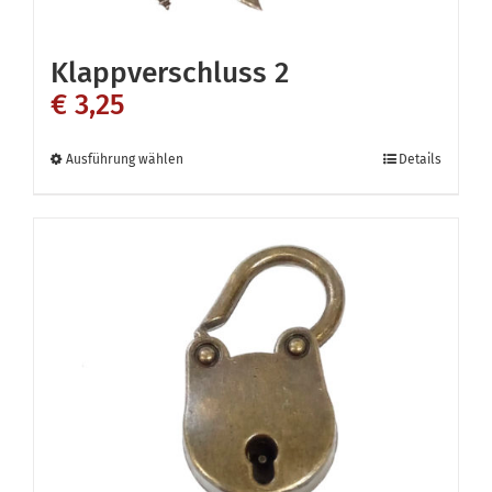
Klappverschluss 2
€
3,25
Dieses
Ausführung wählen
Details
Produkt
weist
mehrere
Varianten
auf.
Die
Optionen
können
auf