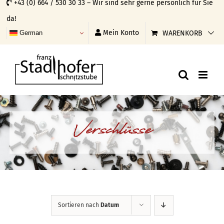
+43 (0) 664 / 530 30 33 – Wir sind sehr gerne persönlich für Sie
Skip
da!
to
Mein Konto
WARENKORB
German
content
Verschlüsse
Sortieren nach
Datum