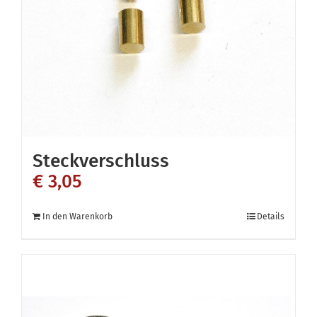
können
auf
der
Produktseite
gewählt
werden
Steckverschluss
€
3,05
In den Warenkorb
Details