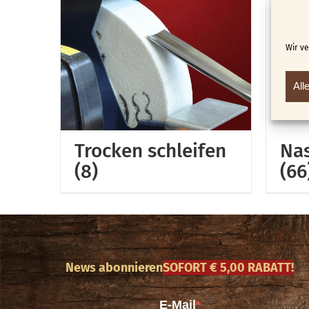
Wir v
All
Trocken schleifen
Nas
(8)
(66
News abonnieren
SOFORT € 5,00 RABATT!