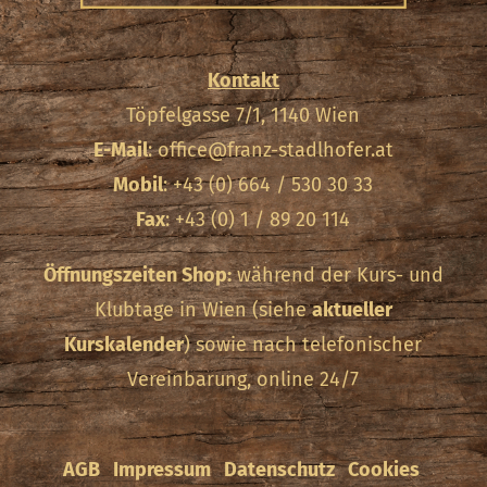
Kontakt
Töpfelgasse 7/1, 1140 Wien
E-Mail
:
office@franz-stadlhofer.at
Mobil
: +43 (0) 664 / 530 30 33
Fax
: +43 (0) 1 / 89 20 114
Öffnungszeiten Shop:
während der Kurs- und
Klubtage in Wien (siehe
aktueller
Kurskalender
) sowie nach telefonischer
Vereinbarung, online 24/7
AGB
Impressum
Datenschutz
Cookies