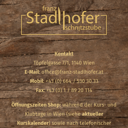
Kontakt
Töpfelgasse 7/1, 1140 Wien
E-Mail
:
office@franz-stadlhofer.at
Mobil
: +43 (0) 664 / 530 30 33
Fax
: +43 (0) 1 / 89 20 114
Öffnungszeiten Shop:
während der Kurs- und
Klubtage in Wien (siehe
aktueller
Kurskalender
) sowie nach telefonischer