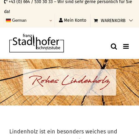
+43 (0) 664 / 530 30 33 – Wir sind sehr gerne persönlich für Sie
Skip
da!
to
Mein Konto
WARENKORB
German
content
Rohes Lindenholz
Lindenholz ist ein besonders weiches und