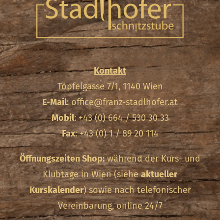
Kontakt
Töpfelgasse 7/1, 1140 Wien
E-Mail
:
office@franz-stadlhofer.at
Mobil
: +43 (0) 664 / 530 30 33
Fax
: +43 (0) 1 / 89 20 114
Öffnungszeiten Shop:
während der Kurs- und
Klubtage in Wien (siehe
aktueller
Kurskalender
) sowie nach telefonischer
Vereinbarung, online 24/7