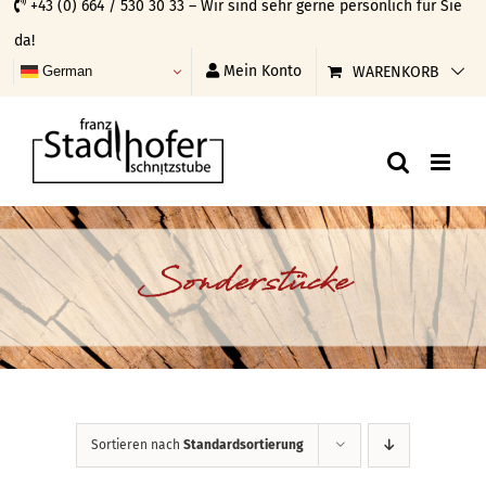
+43 (0) 664 / 530 30 33 – Wir sind sehr gerne persönlich für Sie
Skip
da!
to
Mein Konto
WARENKORB
German
content
Sonderstücke
Sortieren nach
Standardsortierung