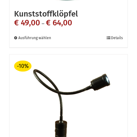
Kunststoffklöpfel
€
49,00
€
64,00
–
Dieses
Ausführung wählen
Details
Produkt
weist
-10%
mehrere
Varianten
auf.
Die
Optionen
können
auf
der