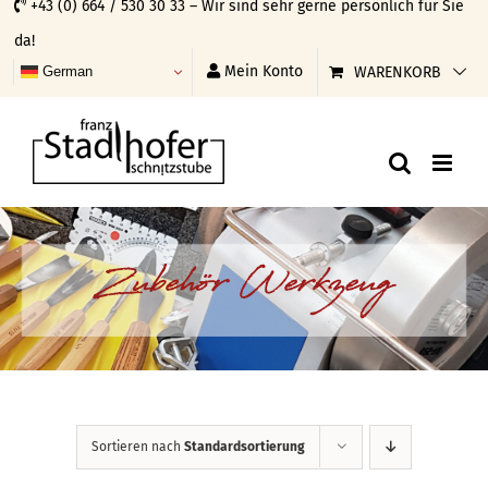
+43 (0) 664 / 530 30 33 – Wir sind sehr gerne persönlich für Sie
Skip
da!
to
Mein Konto
WARENKORB
German
content
Zubehör Werkzeug
Sortieren nach
Standardsortierung