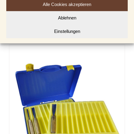
Rutschfeste Unterlage
Alle Cookies akzeptieren
€
5,00
Ablehnen
In den Warenkorb
Details
Einstellungen