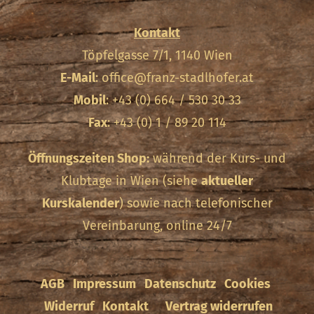
Kontakt
Töpfelgasse 7/1, 1140 Wien
E-Mail
:
office@franz-stadlhofer.at
Mobil
: +43 (0) 664 / 530 30 33
Fax
: +43 (0) 1 / 89 20 114
Öffnungszeiten Shop:
während der Kurs- und
Klubtage in Wien (siehe
aktueller
Kurskalender
) sowie nach telefonischer
Vereinbarung, online 24/7
AGB
Impressum
Datenschutz
Cookies
Widerruf
Kontakt
Vertrag widerrufen