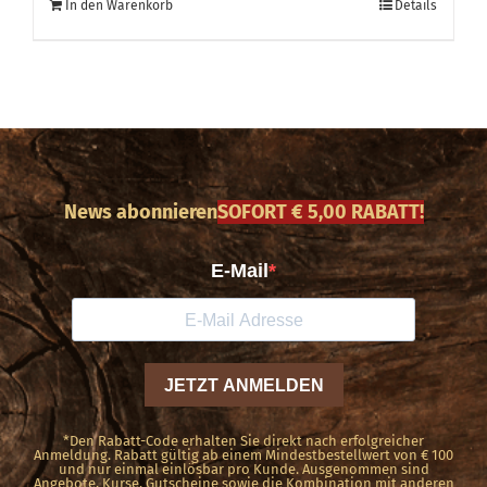
In den Warenkorb
Details
News abonnieren
SOFORT € 5,00 RABATT!
*Den Rabatt-Code erhalten Sie direkt nach erfolgreicher
Anmeldung. Rabatt gültig ab einem Mindestbestellwert von € 100
und nur einmal einlösbar pro Kunde. Ausgenommen sind
Angebote, Kurse, Gutscheine sowie die Kombination mit anderen