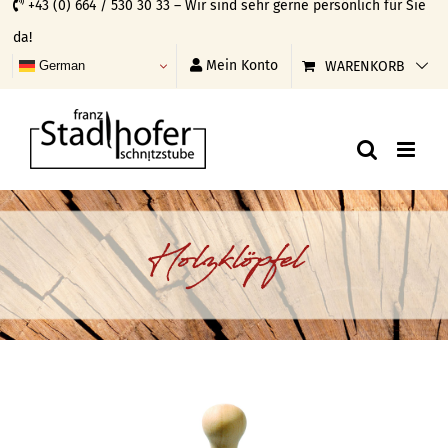
+43 (0) 664 / 530 30 33 – Wir sind sehr gerne persönlich für Sie
Skip
da!
to
Mein Konto
WARENKORB
German
content
Holzklöpfel