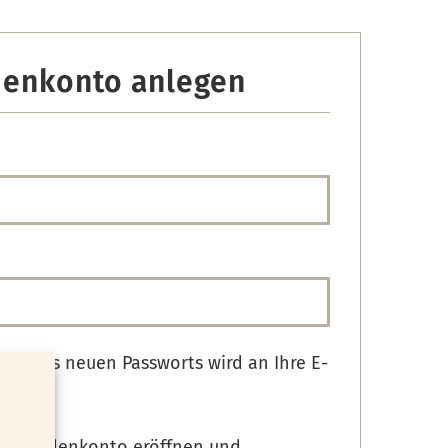
enkonto anlegen
rderlich
rderlich
en eines neuen Passworts wird an Ihre E-
et.
ein Kundenkonto eröffnen und