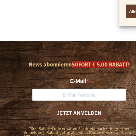
All
News abonnieren
SOFORT € 5,00 RABATT!
*Den Rabatt-Code erhalten Sie direkt nach erfolgreicher
Anmeldung. Rabatt gültig ab einem Mindestbestellwert von €