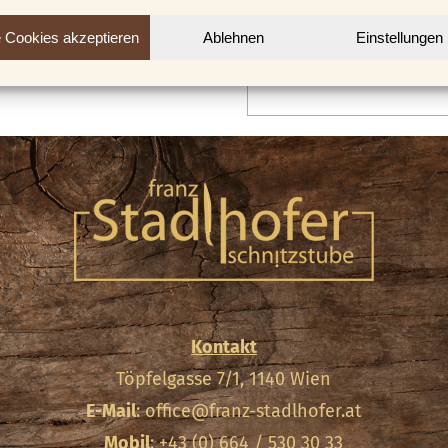
akzeptiere die
Daten
e Cookies akzeptieren
Ablehnen
Einstellungen
NEUES KUNDENKO
Kontakt
Töpfelgasse 7/1, 1140 Wien
E-Mail
:
office@franz-stadlhofer.at
Mobil
: +43 (0) 664 / 530 30 33