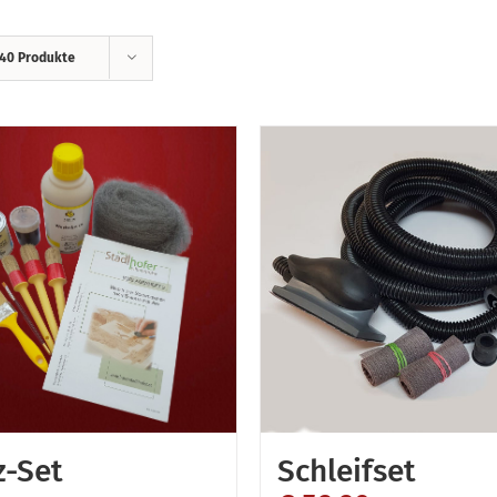
40 Produkte
z-Set
Schleifset