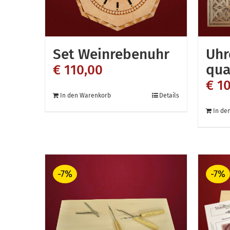
Set Weinrebenuhr
Uhr
qua
€
110,00
€
10
In den Warenkorb
Details
In de
-7%
-7%