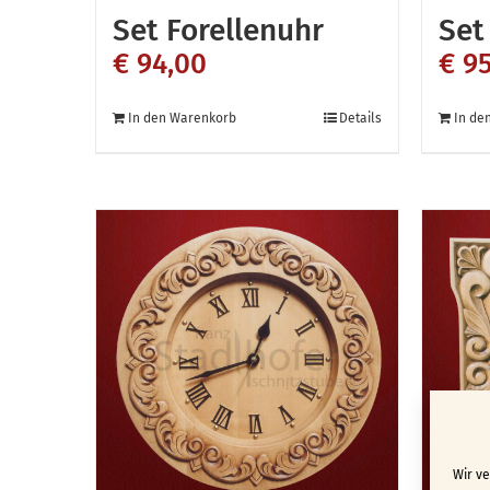
Set Forellenuhr
Set
€
94,00
€
95
In den Warenkorb
Details
In de
Wir v