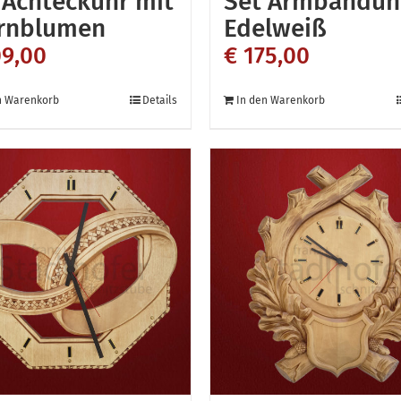
 Achteckuhr mit
Set Armbanduh
rnblumen
Edelweiß
9,00
€
175,00
n Warenkorb
Details
In den Warenkorb