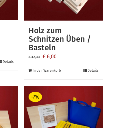
Holz zum
Schnitzen Üben /
Basteln
Ursprünglicher
Aktueller
€
6,00
€
12,00
Details
Preis
Preis
In den Warenkorb
Details
war:
ist:
€ 12,00
€ 6,00.
-7%