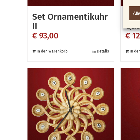
All
Set Ornamentikuhr
Set
II
Qua
€
93,00
€
12
In den Warenkorb
Details
In de