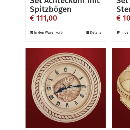
Set Achteckuhr mit
Set
Spitzbögen
Ste
€
111,00
€
10
In den Warenkorb
Details
In de