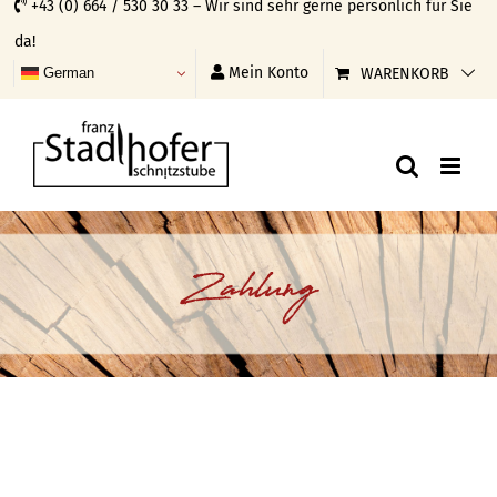
+43 (0) 664 / 530 30 33 – Wir sind sehr gerne persönlich für Sie
Skip
da!
to
Mein Konto
WARENKORB
German
content
Zahlung