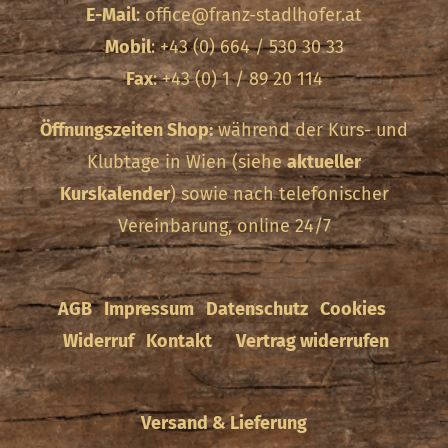
E-Mail
:
office@franz-stadlhofer.at
Mobil
: +43 (0) 664 / 530 30 33
Fax
: +43 (0) 1 / 89 20 114
Öffnungszeiten Shop:
während der Kurs- und
Klubtage in Wien (siehe
aktueller
Kurskalender
) sowie nach telefonischer
Vereinbarung, online 24/7
AGB
Impressum
Datenschutz
Cookies
Widerruf
Kontakt
Vertrag widerrufen
Versand & Lieferung