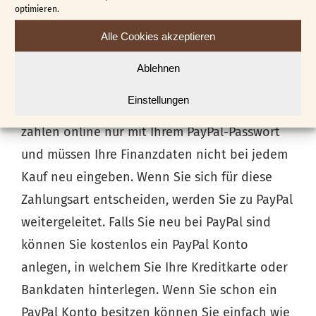
optimieren.
PayPal
Alle Cookies akzeptieren
Sicherheit steht bei PayPal an erster Stelle,
Ablehnen
deshalb verschlüsselt PayPal Ihre Daten und
Einstellungen
Ihre Kontoinformationen bleiben privat. Sie
zahlen online nur mit Ihrem PayPal-Passwort
und müssen Ihre Finanzdaten nicht bei jedem
Kauf neu eingeben. Wenn Sie sich für diese
Zahlungsart entscheiden, werden Sie zu PayPal
weitergeleitet. Falls Sie neu bei PayPal sind
können Sie kostenlos ein PayPal Konto
anlegen, in welchem Sie Ihre Kreditkarte oder
Bankdaten hinterlegen. Wenn Sie schon ein
PayPal Konto besitzen können Sie einfach wie