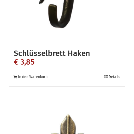
der
Produktseite
gewählt
werden
Schlüsselbrett Haken
€
3,85
In den Warenkorb
Details