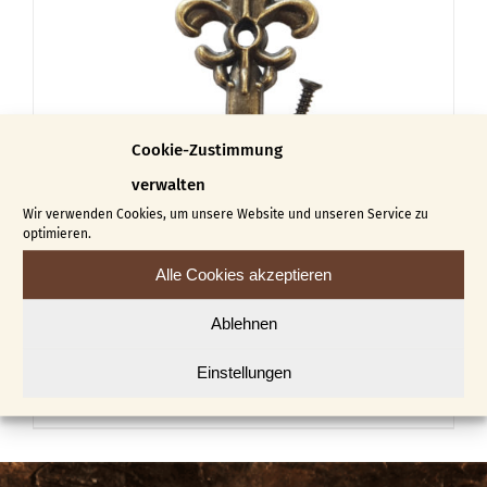
Cookie-Zustimmung
verwalten
Wir verwenden Cookies, um unsere Website und unseren Service zu
optimieren.
Alle Cookies akzeptieren
Schlüsselbrett Haken
Ablehnen
€
2,65
Einstellungen
In den Warenkorb
Details