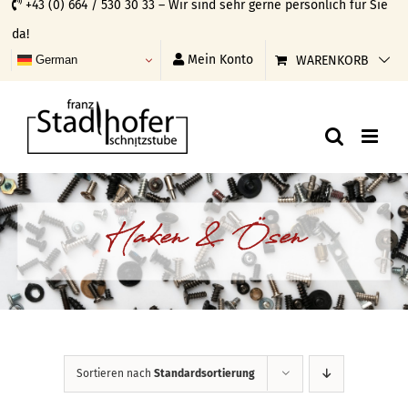
+43 (0) 664 / 530 30 33 – Wir sind sehr gerne persönlich für Sie
Skip
da!
to
Mein Konto
WARENKORB
German
content
Haken & Ösen
Sortieren nach
Standardsortierung