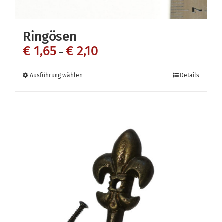
Ringösen
€
1,65
€
2,10
–
Dieses
Ausführung wählen
Details
Produkt
weist
mehrere
Varianten
auf.
Die
Optionen
können
auf