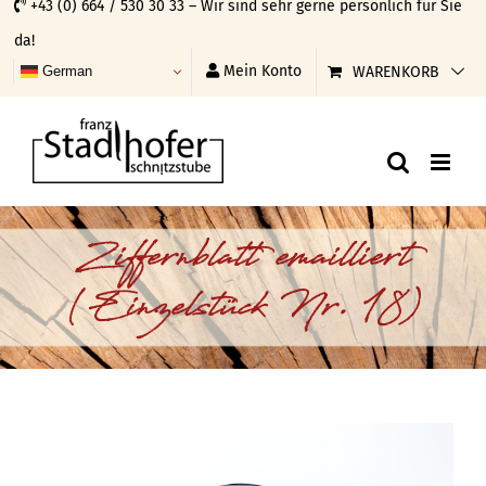
+43 (0) 664 / 530 30 33 – Wir sind sehr gerne persönlich für Sie
Skip
da!
to
Mein Konto
WARENKORB
German
content
Ziffernblatt emailliert
(Einzelstück Nr. 18)