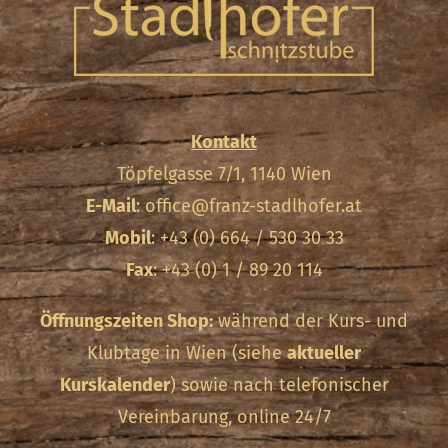
Kontakt
Töpfelgasse 7/1, 1140 Wien
E-Mail
:
office@franz-stadlhofer.at
Mobil
: +43 (0) 664 / 530 30 33
Fax
: +43 (0) 1 / 89 20 114
Öffnungszeiten Shop:
während der Kurs- und
Klubtage in Wien (siehe
aktueller
Kurskalender
) sowie nach telefonischer
Vereinbarung, online 24/7