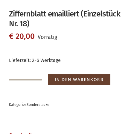
Ziffernblatt emailliert (Einzelstück
Nr. 18)
€
20,00
Vorrätig
Lieferzeit:
2-6 Werktage
IN DEN WARENKORB
Ziffernblatt
emailliert
(Einzelstück
Kategorie:
Sonderstücke
Nr.
18)
Menge