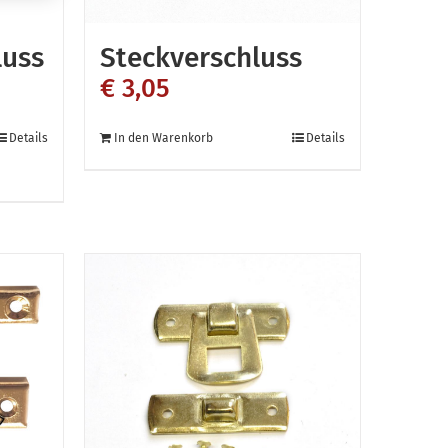
luss
Steckverschluss
€
3,05
Details
In den Warenkorb
Details
n