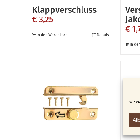
Klappverschluss
Ver
Jak
€
3,25
€
1,
In den Warenkorb
Details
In de
Wir v
All