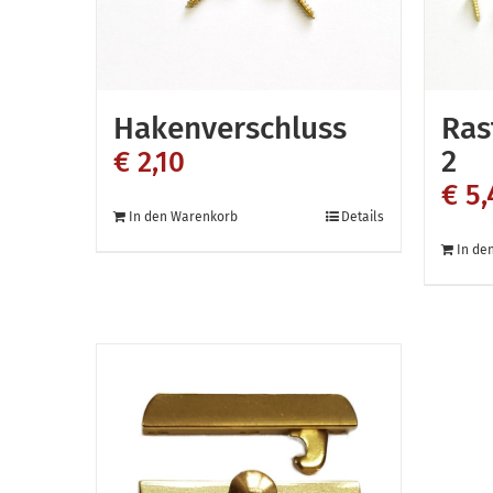
auf
der
Produktseite
gewählt
Hakenverschluss
Ras
werden
2
€
2,10
€
5,
In den Warenkorb
Details
In de