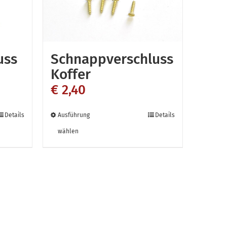
ite
uss
Schnappverschluss
Koffer
€
2,40
Dieses
Details
Ausführung
Details
Produkt
wählen
weist
mehrere
n
Varianten
auf.
Die