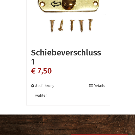
Schiebeverschluss
1
€
7,50
Dieses
Ausführung
Details
Produkt
wählen
weist
mehrere
Varianten
auf.