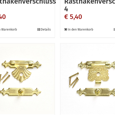
thakenverschluss
Rasthakenversc
4
40
€
5,40
n Warenkorb
Details
In den Warenkorb