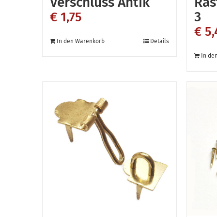
Verschluss Antik
Ras
werden
3
€
1,75
€
5,
In den Warenkorb
Details
In de