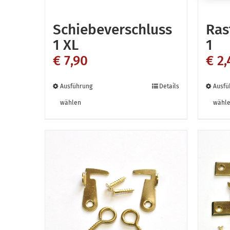
Schiebeverschluss
Ras
1 XL
1
€
7,90
€
2,
Dieses
Ausführung
Details
Ausfü
Produkt
wählen
wähl
weist
mehrere
Varianten
auf.
Die
Optionen
können