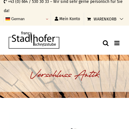
+43 (0) 664 / 530 30 33 – Wir sind sehr gerne persönlich für Sie
Skip
da!
to
Mein Konto
WARENKORB
German
content
Verschluss Antik