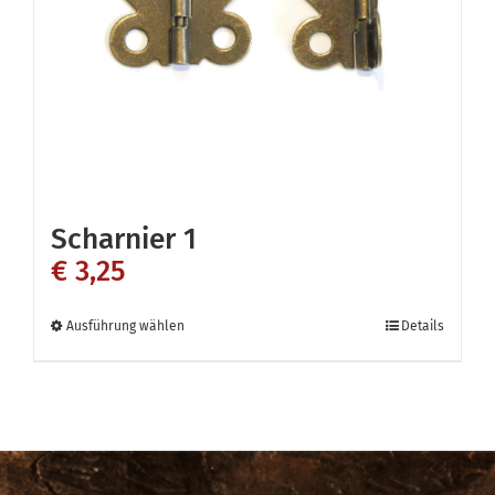
auf
der
Produktseite
gewählt
werden
Scharnier 1
€
3,25
Dieses
Ausführung wählen
Details
Produkt
weist
mehrere
Varianten