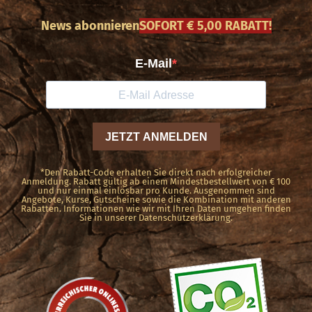
auf.
News abonnieren
SOFORT € 5,00 RABATT!
Die
Optionen
können
auf
der
Produktseite
gewählt
*Den Rabatt-Code erhalten Sie direkt nach erfolgreicher
werden
Anmeldung. Rabatt gültig ab einem Mindestbestellwert von € 100
und nur einmal einlösbar pro Kunde. Ausgenommen sind
Angebote, Kurse, Gutscheine sowie die Kombination mit anderen
Rabatten. Informationen wie wir mit Ihren Daten umgehen finden
Sie in unserer Datenschutzerklärung.