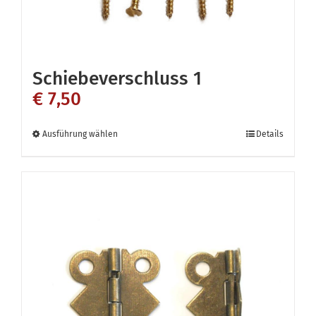
Schiebeverschluss 1
€
7,50
Dieses
Ausführung wählen
Details
Produkt
weist
mehrere
Varianten
auf.
Die
Optionen
können