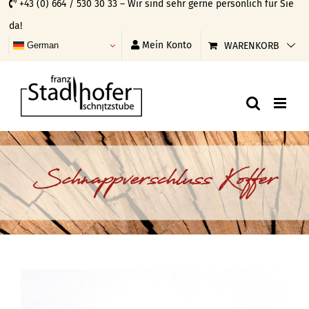
+43 (0) 664 / 530 30 33 – Wir sind sehr gerne persönlich für Sie
Skip
da!
to
Mein Konto
WARENKORB
German
content
Schnappverschluss Koffer