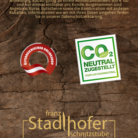
werden
Anmeldung. Rabatt gültig ab einem Mindestbestellwert von € 100
und nur einmal einlösbar pro Kunde. Ausgenommen sind
Angebote, Kurse, Gutscheine sowie die Kombination mit anderen
Rabatten. Informationen wie wir mit Ihren Daten umgehen finden
Sie in unserer Datenschutzerklärung.