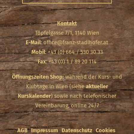
Kontakt
Töpfelgasse 7/1, 1140 Wien
E-Mail
:
office@franz-stadlhofer.at
Mobil
: +43 (0) 664 / 530 30 33
Fax
: +43 (0) 1 / 89 20 114
Öffnungszeiten Shop:
während der Kurs- und
Klubtage in Wien (siehe
aktueller
Kurskalender
) sowie nach telefonischer
Vereinbarung, online 24/7
AGB
Impressum
Datenschutz
Cookies