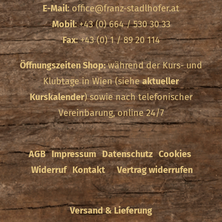
E-Mail
:
office@franz-stadlhofer.at
Mobil
: +43 (0) 664 / 530 30 33
Fax
: +43 (0) 1 / 89 20 114
Öffnungszeiten Shop:
während der Kurs- und
Klubtage in Wien (siehe
aktueller
Kurskalender
) sowie nach telefonischer
Vereinbarung, online 24/7
AGB
Impressum
Datenschutz
Cookies
Widerruf
Kontakt
Vertrag widerrufen
Versand & Lieferung