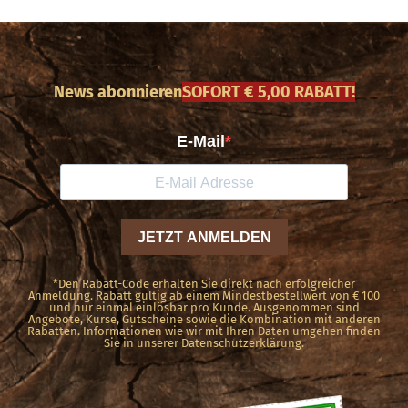
mehrere
Varianten
auf.
News abonnieren
SOFORT € 5,00 RABATT!
Die
Optionen
können
auf
der
Produktseite
gewählt
*Den Rabatt-Code erhalten Sie direkt nach erfolgreicher
werden
Anmeldung. Rabatt gültig ab einem Mindestbestellwert von € 100
und nur einmal einlösbar pro Kunde. Ausgenommen sind
Angebote, Kurse, Gutscheine sowie die Kombination mit anderen
Rabatten. Informationen wie wir mit Ihren Daten umgehen finden
Sie in unserer Datenschutzerklärung.