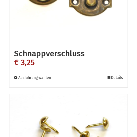
Schnappverschluss
€
3,25
Dieses
Ausführung wählen
Details
Produkt
weist
mehrere
Varianten
auf.
Die