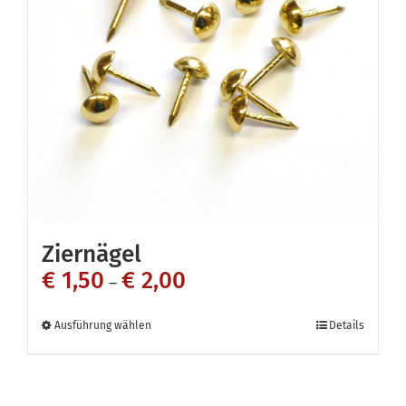
Optionen
können
auf
der
Produktseite
gewählt
werden
Ziernägel
€
1,50
€
2,00
–
Dieses
Ausführung wählen
Details
Produkt
weist