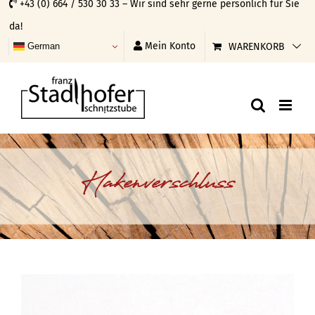
+43 (0) 664 / 530 30 33 – Wir sind sehr gerne persönlich für Sie
Skip
da!
to
Mein Konto
WARENKORB
German
content
Hakenverschluss