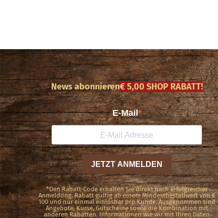
News abonnieren
€ 5,00 SHOP RABATT!
*Den Rabatt-Code erhalten Sie direkt nach erfolgreicher
Anmeldung. Rabatt gültig ab einem Mindestbestellwert von €
100 und nur einmal einlösbar pro Kunde. Ausgenommen sind
Angebote, Kurse, Gutscheine sowie die Kombination mit
anderen Rabatten. Informationen wie wir mit Ihren Daten