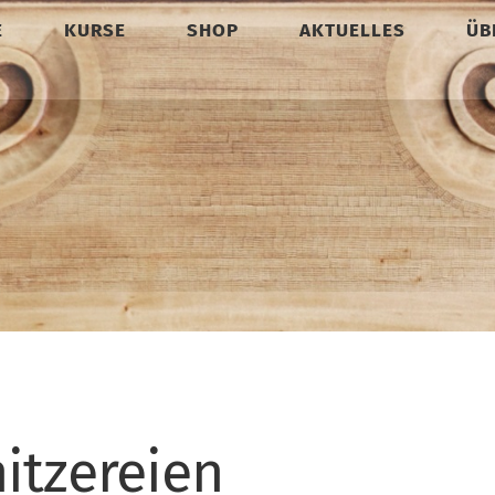
E
KURSE
SHOP
AKTUELLES
ÜB
itzereien