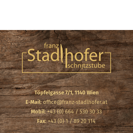
Töpfelgasse 7/1, 1140 Wien
E-Mail
:
office@franz-stadlhofer.at
Mobil
: +43 (0) 664 / 530 30 33
Fax
: +43 (0) 1 / 89 20 114