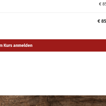
€ 8
€ 8