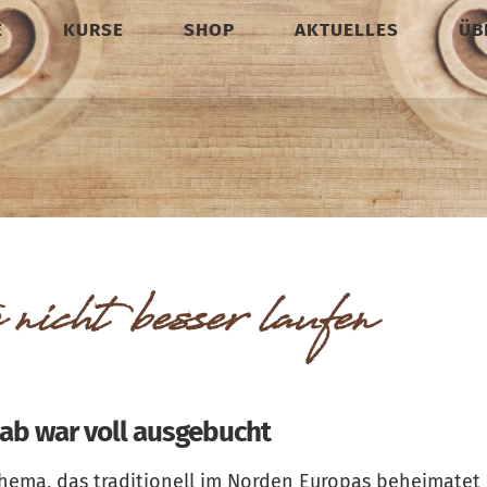
E
KURSE
SHOP
AKTUELLES
ÜB
icht besser laufen
aab war voll ausgebucht
Thema, das traditionell im Norden Europas beheimatet