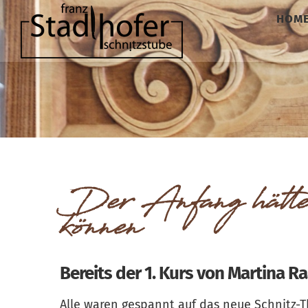
Zum
HOM
Inhalt
springen
Der Anfang hätte n
können
Bereits der 1. Kurs von Martina R
Alle waren gespannt auf das neue Schnitz-