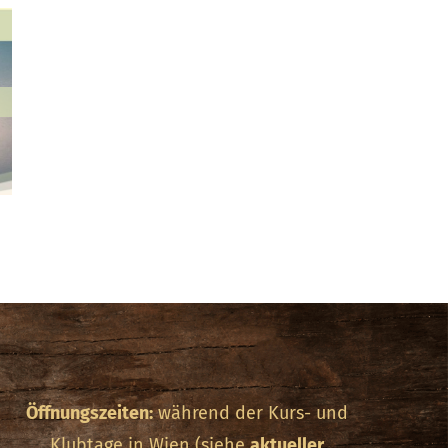
Öffnungszeiten:
während der Kurs- und
Klubtage in Wien (siehe
aktueller