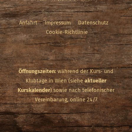
Anfahrt
Impressum
Datenschutz
Cookie-Richtlinie
Öffnungszeiten:
während der Kurs- und
Klubtage in Wien (siehe
aktueller
Kurskalender
) sowie nach telefonischer
Vereinbarung, online 24/7