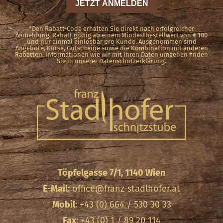
*Den Rabatt-Code erhalten Sie direkt nach erfolgreicher
Anmeldung. Rabatt gültig ab einem Mindestbestellwert von € 100
und nur einmal einlösbar pro Kunde. Ausgenommen sind
Angebote, Kurse, Gutscheine sowie die Kombination mit anderen
Rabatten. Informationen wie wir mit Ihren Daten umgehen finden
Sie in unserer Datenschutzerklärung.
Töpfelgasse 7/1, 1140 Wien
E-Mail
:
office@franz-stadlhofer.at
Mobil
: +43 (0) 664 / 530 30 33
Fax
: +43 (0) 1 / 89 20 114