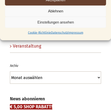
Schnitzklub
Ablehnen
Shop
Einstellungen ansehen
Unsere Schnitzstube
Cookie-Richtlinie
Datenschutz
Impressum
Veranstaltung
Archiv
Archiv
News abonnieren
€ 5,00 SHOP RABATT!