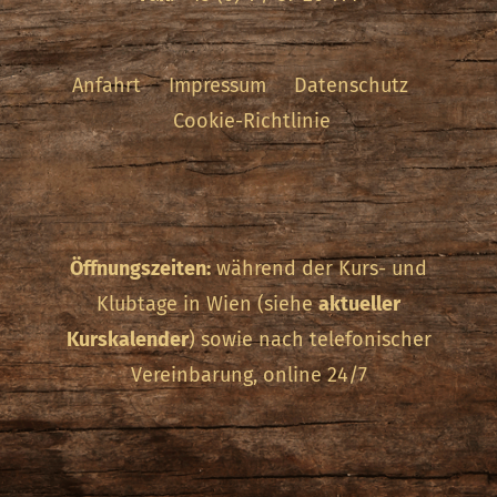
Anfahrt
Impressum
Datenschutz
Cookie-Richtlinie
Öffnungszeiten:
während der Kurs- und
Klubtage in Wien (siehe
aktueller
Kurskalender
) sowie nach telefonischer
Vereinbarung, online 24/7