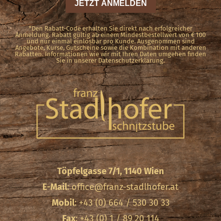
*Den Rabatt-Code erhalten Sie direkt nach erfolgreicher
Anmeldung. Rabatt gültig ab einem Mindestbestellwert von € 100
und nur einmal einlösbar pro Kunde. Ausgenommen sind
Angebote, Kurse, Gutscheine sowie die Kombination mit anderen
Rabatten. Informationen wie wir mit Ihren Daten umgehen finden
Sie in unserer Datenschutzerklärung.
Töpfelgasse 7/1, 1140 Wien
E-Mail
:
office@franz-stadlhofer.at
Mobil
: +43 (0) 664 / 530 30 33
Fax
: +43 (0) 1 / 89 20 114