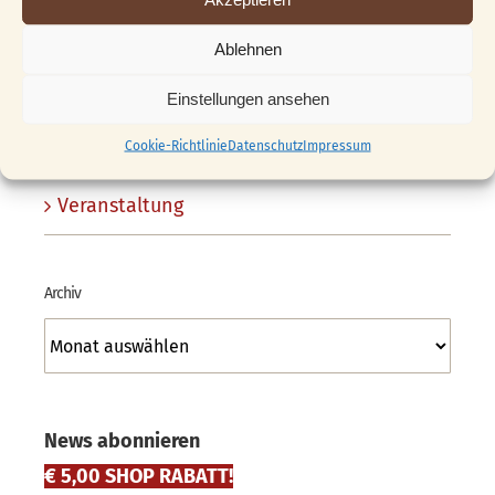
Schnitzklub
Ablehnen
Shop
Einstellungen ansehen
Unsere Schnitzstube
Cookie-Richtlinie
Datenschutz
Impressum
Veranstaltung
Archiv
Archiv
News abonnieren
€ 5,00 SHOP RABATT!