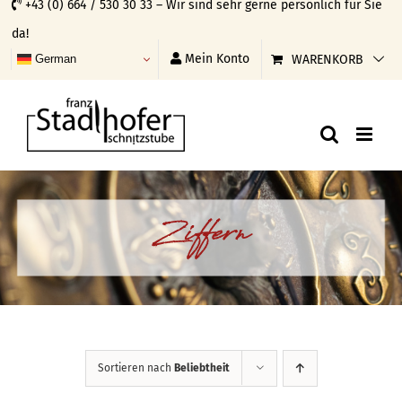
+43 (0) 664 / 530 30 33 – Wir sind sehr gerne persönlich für Sie
Skip
da!
to
Mein Konto
WARENKORB
German
content
Ziffern
Sortieren nach
Beliebtheit