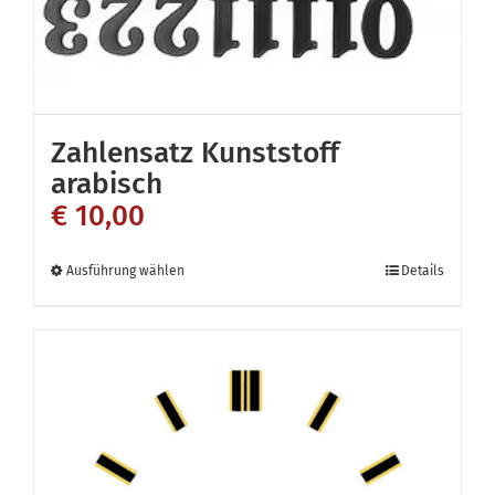
Die
Optionen
können
auf
Zahlensatz Kunststoff
der
arabisch
Produktseite
€
10,00
gewählt
werden
Dieses
Ausführung wählen
Details
Produkt
weist
mehrere
Varianten
auf.
Die