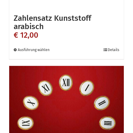
Zahlensatz Kunststoff
arabisch
€
12,00
Dieses
Ausführung wählen
Details
Produkt
weist
mehrere
Varianten
auf.
Die
Optionen
können