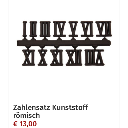
Varianten
auf.
Die
Optionen
können
auf
der
Produktseite
gewählt
werden
Zahlensatz Kunststoff
römisch
€
13,00