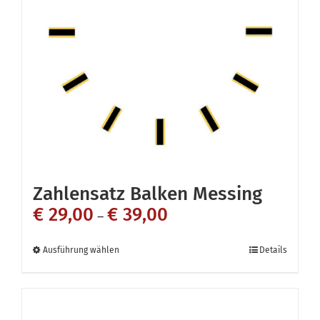
Optionen
können
auf
der
Produktseite
gewählt
werden
Zahlensatz Balken Messing
€
29,00
€
39,00
–
Dieses
Ausführung wählen
Details
Produkt
weist
mehrere