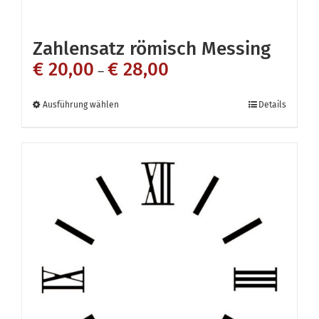
Zahlensatz römisch Messing
€
20,00
€
28,00
–
Dieses
Ausführung wählen
Details
Produkt
weist
mehrere
Varianten
auf.
Die
Optionen
können
auf