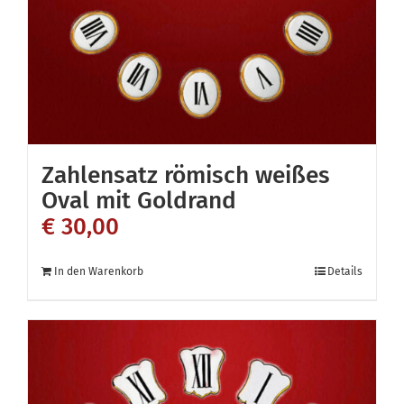
auf
der
Produktseite
gewählt
werden
Zahlensatz römisch weißes
Oval mit Goldrand
€
30,00
In den Warenkorb
Details