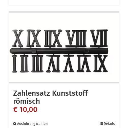
Zahlensatz Kunststoff
römisch
€
10,00
Dieses
Ausführung wählen
Details