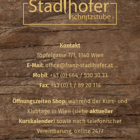
Kontakt
Töpfelgasse 7/1, 1140 Wien
E-Mail
:
office@franz-stadlhofer.at
Mobil
: +43 (0) 664 / 530 30 33
Fax
: +43 (0) 1 / 89 20 114
Öffnungszeiten Shop:
während der Kurs- und
Klubtage in Wien (siehe
aktueller
Kurskalender
) sowie nach telefonischer
Vereinbarung, online 24/7