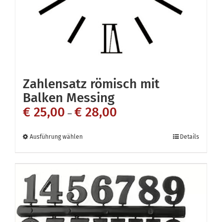
der
Produktseite
gewählt
werden
Zahlensatz römisch mit
Balken Messing
€
25,00
€
28,00
–
Dieses
Ausführung wählen
Details
Produkt
weist
mehrere
Varianten
auf.