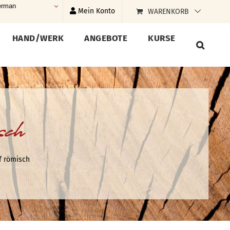
rman
Mein Konto
WARENKORB
HAND/WERK
ANGEBOTE
KURSE
sch
f römisch