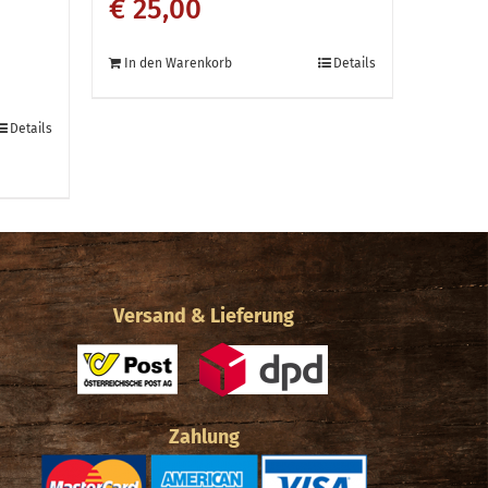
€
25,00
In den Warenkorb
Details
Details
n
Versand & Lieferung
Zahlung