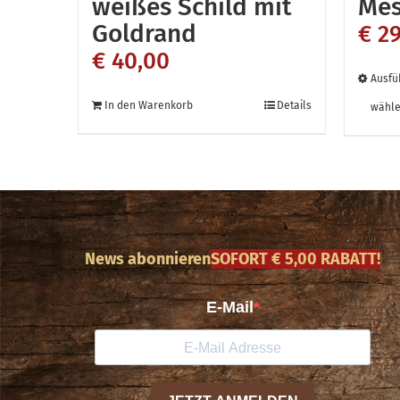
weißes Schild mit
Mes
Goldrand
€
29
€
40,00
Ausfü
In den Warenkorb
Details
wähl
News abonnieren
SOFORT € 5,00 RABATT!