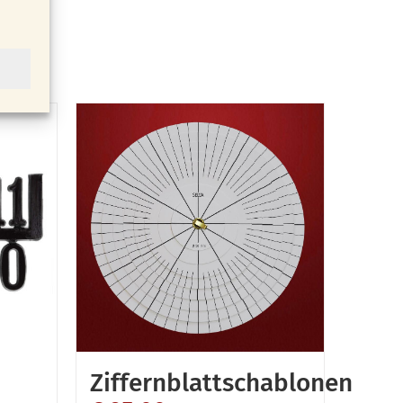
Ziffernblattschablonen