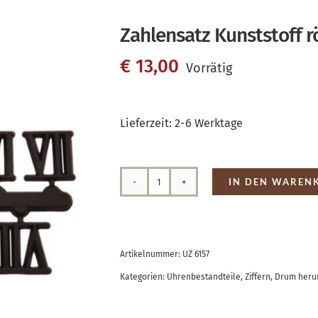
Zahlensatz Kunststoff 
€
13,00
Vorrätig
Lieferzeit:
2-6 Werktage
IN DEN WAREN
Zahlensatz
Kunststoff
römisch
Artikelnummer:
UZ 6157
Menge
Kategorien:
Uhrenbestandteile
,
Ziffern
,
Drum her