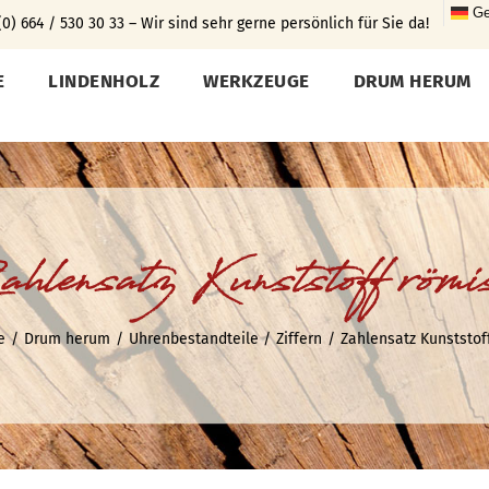
Ge
0) 664 / 530 30 33 – Wir sind sehr gerne persönlich für Sie da!
E
LINDENHOLZ
WERKZEUGE
DRUM HERUM
hlensatz Kunststoff römi
e
Drum herum
Uhrenbestandteile
Ziffern
Zahlensatz Kunststof