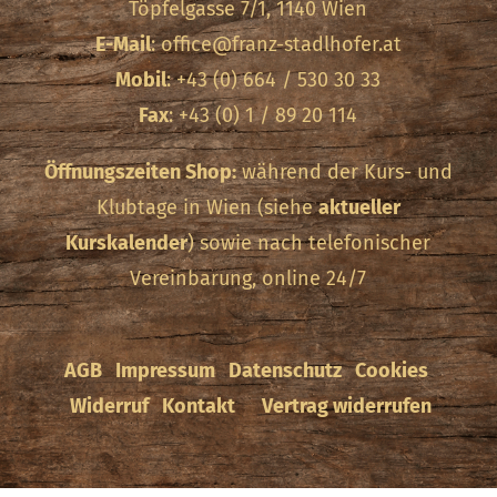
Töpfelgasse 7/1, 1140 Wien
Produktse
gewählt
E-Mail
:
office@franz-stadlhofer.at
gewählt
werden
Mobil
: +43 (0) 664 / 530 30 33
werden
Fax
: +43 (0) 1 / 89 20 114
Öffnungszeiten Shop:
während der Kurs- und
Klubtage in Wien (siehe
aktueller
Kurskalender
) sowie nach telefonischer
Vereinbarung, online 24/7
AGB
Impressum
Datenschutz
Cookies
Widerruf
Kontakt
Vertrag widerrufen