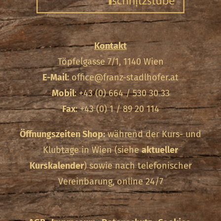
Kontakt
Töpfelgasse 7/1, 1140 Wien
E-Mail
:
office@franz-stadlhofer.at
Mobil
: +43 (0) 664 / 530 30 33
Fax
: +43 (0) 1 / 89 20 114
Öffnungszeiten Shop:
während der Kurs- und
Klubtage in Wien (siehe
aktueller
Kurskalender
) sowie nach telefonischer
Vereinbarung, online 24/7