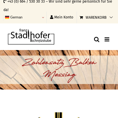
+43 (0) 664 / 530 30 33 – Wir sind sehr gerne persönlich für Sie
Skip
da!
to
Mein Konto
WARENKORB
German
content
Zahlensatz Balken
Messing