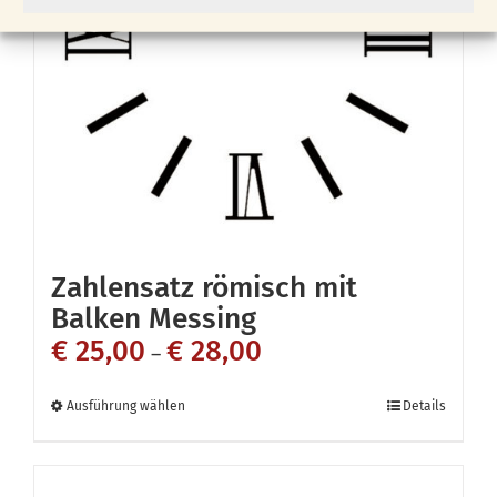
Zahlensatz römisch mit
Balken Messing
€
25,00
€
28,00
–
Dieses
Ausführung wählen
Details
Produkt
weist