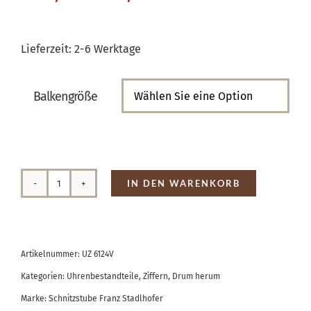
Lieferzeit:
2-6 Werktage
Balkengröße

IN DEN WARENKORB
Zahlensatz
Balken
Messing
Artikelnummer:
UZ 6124V
Menge
Kategorien:
Uhrenbestandteile
,
Ziffern
,
Drum herum
Marke:
Schnitzstube Franz Stadlhofer