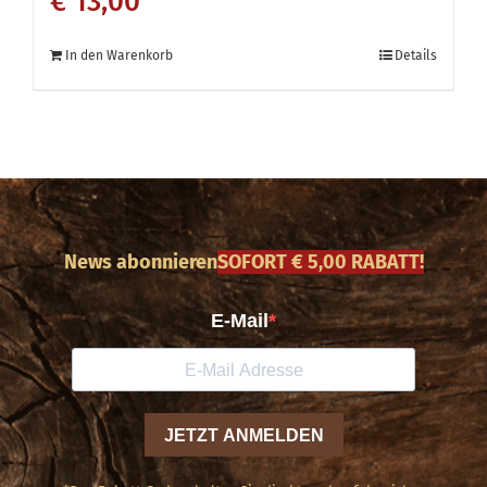
€
13,00
In den Warenkorb
Details
News abonnieren
SOFORT € 5,00 RABATT!