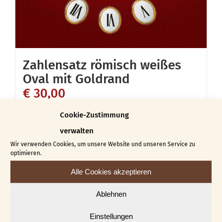
Produktseite
gewählt
werden
Zahlensatz römisch weißes
Oval mit Goldrand
€
30,00
Cookie-Zustimmung
In den Warenkorb
Details
verwalten
Wir verwenden Cookies, um unsere Website und unseren Service zu
optimieren.
Alle Cookies akzeptieren
Ablehnen
Einstellungen