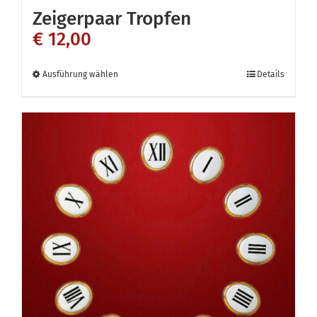
Zeigerpaar Tropfen
€
12,00
Dieses
Ausführung wählen
Details
Produkt
weist
mehrere
Varianten
auf.
Die
Optionen
können
auf
der